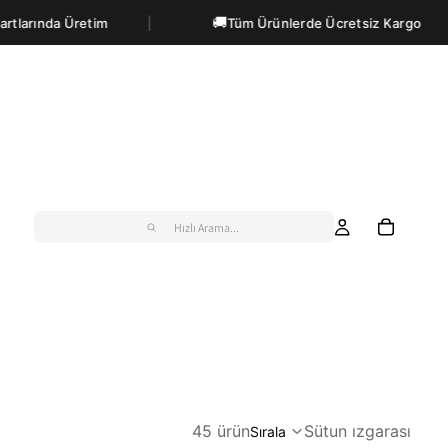
🚚
etim
Tüm Ürünlerde Ücretsiz Kargo
Hızlı Arama...
45 ürün
Sütun ızgarası
Sırala