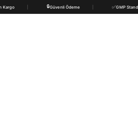
🔒
✅
Güvenli Ödeme
GMP Standartlarında Ür