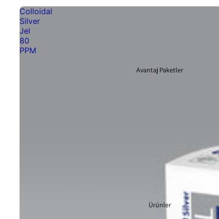
Colloidal
Silver
Jel
80
PPM
Avantaj Paketler
Ürünler