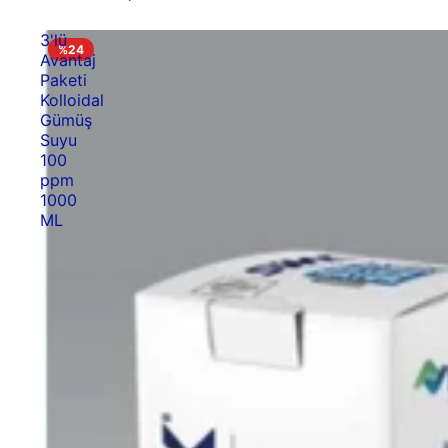
3'lü
%24
Avantaj
Paketi
Kolloidal
Gümüş
Suyu
100
ppm
1000
ML