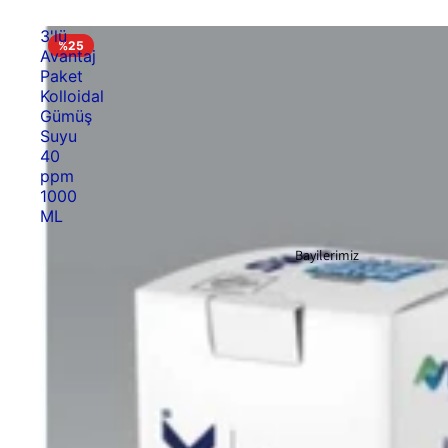
3'lü
%25
Avantaj
Paket
Kolloidal
Gümüş
Suyu
40
ppm
1000
ML
Bayilerimiz