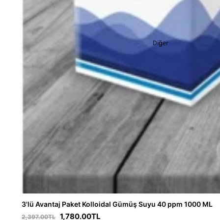
Diğer
3'lü Avantaj Paket Kolloidal Gümüş Suyu 40 ppm 1000 ML
1,780.00TL
2,397.00TL