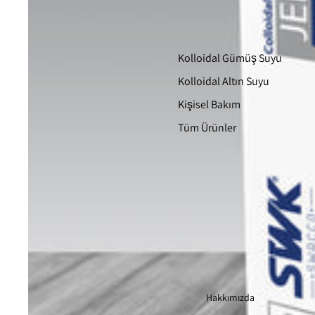
Kolloidal Gümüş Suyu
Kolloidal Altın Suyu
Kişisel Bakım
Tüm Ürünler
Hakkımızda